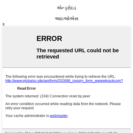
એન્ડ્રોઇડ
આઇઓએસ
x