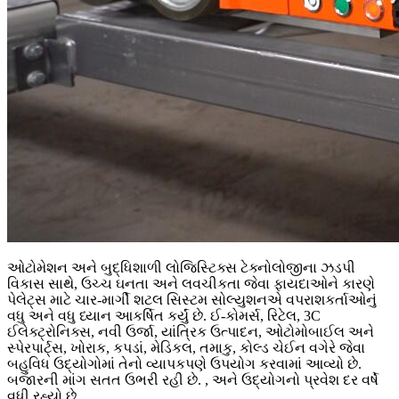
ઓટોમેશન અને બુદ્ધિશાળી લોજિસ્ટિક્સ ટેક્નોલોજીના ઝડપી
વિકાસ સાથે, ઉચ્ચ ઘનતા અને લવચીકતા જેવા ફાયદાઓને કારણે
પેલેટ્સ માટે ચાર-માર્ગી શટલ સિસ્ટમ સોલ્યુશનએ વપરાશકર્તાઓનું
વધુ અને વધુ ધ્યાન આકર્ષિત કર્યું છે. ઈ-કોમર્સ, રિટેલ, 3C
ઈલેક્ટ્રોનિક્સ, નવી ઉર્જા, યાંત્રિક ઉત્પાદન, ઓટોમોબાઈલ અને
સ્પેરપાર્ટ્સ, ખોરાક, કપડાં, મેડિકલ, તમાકુ, કોલ્ડ ચેઈન વગેરે જેવા
બહુવિધ ઉદ્યોગોમાં તેનો વ્યાપકપણે ઉપયોગ કરવામાં આવ્યો છે.
બજારની માંગ સતત ઉભરી રહી છે. , અને ઉદ્યોગનો પ્રવેશ દર વર્ષે
વધી રહ્યો છે.