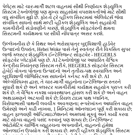
પેલેટ્સ માટે ચાર-માર્ગી શટલ વાહનમાં સૌથી નિર્ણાયક શેડ્યુલિંગ
સિસ્ટમ ટેક્નોલોજી પણ મુખ્ય સાહસોમાં વપરાશકર્તાઓ માટે સૌથી
વધુ સંબંધિત મુદ્દો છે. ફોર-વે ટ્રે વ્હીકલ સિસ્ટમમાં એલિવેટર્સ જેવા
સંબંધિત સાધનો સાથે મલ્ટી વ્હીકલ શેડ્યુલિંગ અને સહયોગી
કામગીરીની સંડોવણીને કારણે, શેડ્યૂલિંગ સોફ્ટવેરની ક્ષમતા
સિસ્ટમની કાર્યક્ષમતા પર સીધી નોંધપાત્ર અસર કરશે.
ઉલ્લેખનીય છે કે સ્થિર અને ભરોસાપાત્ર બુદ્ધિશાળી હાર્ડવેર
ઉત્પાદનો ઉપરાંત, Hebei Woke પાસે તેનું સ્વતંત્ર રીતે વિકસિત સુપર
લાર્જ ક્લસ્ટર શેડ્યુલિંગ ઈન્ટેલિજન્ટ સોફ્ટવેર - HEGERLS
સોફ્ટવેર પ્લેટફોર્મ પણ છે. AI ટેક્નોલોજી પર આધારિત વૈશ્વિક
કેન્દ્રીય નિયંત્રણ સિસ્ટમ તરીકે, HEGERLS સોફ્ટવેર સિસ્ટમ
હેબેઈ વોકના પોતાના ઉત્પાદનો અને તૃતીય-પક્ષ સ્વચાલિત અને
બુદ્ધિશાળી લોજિસ્ટિક્સ સાધનોને કનેક્ટ કરી શકે છે. AI
એલ્ગોરિધમ્સ દ્વારા, તે ચાર-માર્ગી વાહનોના ઇન્ટેલિજન્સ સ્તરને
સુધારી શકે છે અને ક્લસ્ટર કામગીરીમાં કાર્યક્ષમ સહયોગ પ્રાપ્ત કરી
શકે છે. તે વૈશ્વિક નકશા વ્યવસ્થાપન હાંસલ કરી શકે છે અને વાહન
અથડામણને અટકાવી શકે છે; રિયલ ટાઇમ પાથ પ્લાનિંગ,
વિરોધાભાસી પાથની લવચીક અવગણના; રૂપરેખાંકન આધારિત વાહન
ઉમેરણો અને કાઢી નાખવા, 1 મિનિટમાં ઑનલાઇન પૂર્ણ કરી શકાય છે;
વાહન ફાળવણી ઑપ્ટિમાઇઝેશનને અમલમાં મૂકવું અને કાર્યો કરવા
માટે યોગ્ય વાહનો પસંદ કરવાનું પણ શક્ય છે; ઈન્ટેલિજન્ટ
ઓટોમેટિક ચાર્જિંગ વ્યૂહરચના અપનાવીને, વાહનનો હંમેશા
ઓનલાઈન ઉપયોગ કરી શકાય છે. મલ્ટી વ્હીકલ શેડ્યુલિંગ સિસ્ટમ