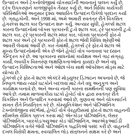
ઉત્પાદન અને ટેકનોલોજીમાં ચોકસાઈની ભાવનાનું પાલન કર્યું છે,
દરેક ઉપકરણને કાળજીપૂર્વક તૈયાર કર્યું છે, અને વિવિધ કાર્યકારી
પરિસ્થિતિઓ અનુસાર દૃશ્ય આધારિત ઉત્પાદન ઉકેલો પ્રદાન કર્યા
છે. ગ્રાહકોની. અને 1998 માં, અમે અમારી સ્વતંત્ર રીતે વિકસિત
હેગરલ્સ શટલ કાર ઉત્પાદન શરૂ કર્યું. અત્યાર સુધી, હેગર્લ્સ શટલ
કારના ઉત્પાદનોમાં બોક્સ પ્રકારની ટુ-વે શટલ કાર, ટ્રે પ્રકારની ટુ-વે
શટલ કાર, ટ્રે પ્રકારની શટલ મધર કાર, બોક્સ પ્રકારની ફોર-વે
શટલ કાર અને ટ્રે પ્રકારની ફોર-વે શટલ જેવી વિવિધ શ્રેણીઓ
આવરી લેવામાં આવી છે. કાર તેમાંથી, હેગર્લ્સ ટ્રે ફોર-વે શટલ એ
મુખ્ય ઉત્પાદનોમાંની એક છે જેને હેબેઈ વોક બનાવવા પર ધ્યાન
કેન્દ્રિત કરે છે. આ પ્રકારના સાધનોમાં કાર્યક્ષમ અને ગાઢ સંગ્રહ
કાર્યો, લવચીક વિસ્તરણ લાક્ષણિકતાઓના ફાયદા છે અને વધુ
ઉત્પાદન વિશિષ્ટતાઓ અને ઓછા બેચ સાથે ઓપરેશન મોડ્સ માટે
યોગ્ય છે.
હેગર્લ્સ ટ્રે ફોર-વે શટલ એકંદરે મોડ્યુલર ડિઝાઇન અપનાવે છે, જે
નિષ્ફળ જાય ત્યારે ઘટકોને બદલવા માટે તેને વધુ અનુકૂળ અને
કાર્યક્ષમ બનાવે છે, અને અન્ય નાની કારના સમર્થનની પણ સુવિધા
આપે છે. તમામ માળખાકીય ઘટકો હેબેઈ વોક દ્વારા સ્વતંત્ર રીતે
વિકસિત અને ઉત્પાદિત કરવામાં આવે છે, ગુણવત્તા અને ચોકસાઈને
સખત રીતે નિયંત્રિત કરે છે. કોમ્યુનિકેશન અને પોઝિશનિંગ
ટેક્નોલોજીના સંદર્ભમાં, હેબેઈ વોકે વેરહાઉસમાં ફોર-વે શટલ વાહનની
સીમલેસ રોમિંગ પ્રાપ્ત કરવા માટે એન્કોડર પોઝિશનિંગ, લેસર
પોઝિશનિંગ, બારકોડ/ક્યુઆર કોડ પોઝિશનિંગ, આરએફઆઈડી
પોઝિશનિંગ વગેરે જેવી પોઝિશનિંગ પદ્ધતિઓ પસંદ કરી છે. વાહનની
દખલ વિરોધી ક્ષમતા, સ્વચાલિત લોડ સંતુલનને સક્ષમ કરે છે અને