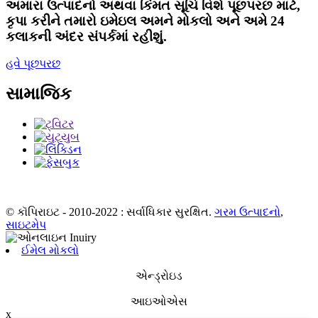
અમારા ઉત્પાદનો અથવા કિંમત સૂચિ વિશે પૂછપરછ માટે,
કૃપા કરીને તમારો ઇમેઇલ અમને મોકલો અને અમે 24
કલાકની અંદર સંપર્કમાં રહીશું.
હવે પૂછપરછ
સામાજિક
© કૉપિરાઇટ - 2010-2022 : સર્વાધિકાર સુરક્ષિત.
ગરમ ઉત્પાદનો
,
સાઇટમેપ
ઈમેલ મોકલો
એન્ડ્રોઇડ
આઇઓએસ
x