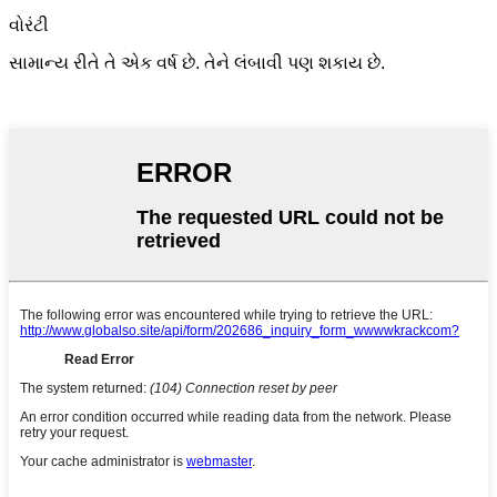
વોરંટી
સામાન્ય રીતે તે એક વર્ષ છે. તેને લંબાવી પણ શકાય છે.