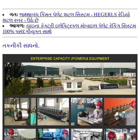
ગત:
જથ્થાબંધ કિંમત પેલેટ શટલ સિસ્ટમ - HEGERLS રેડિયો
શટલ રનર - ઉઠે છે
આગળ:
ચાઇના ફેક્ટરી ઇલેક્ટ્રિકલ મોબાઇલ પેલેટ રેકિંગ સિસ્ટમ
100% પસંદગીયુક્ત સાથે
તકનીકી સાધનો.