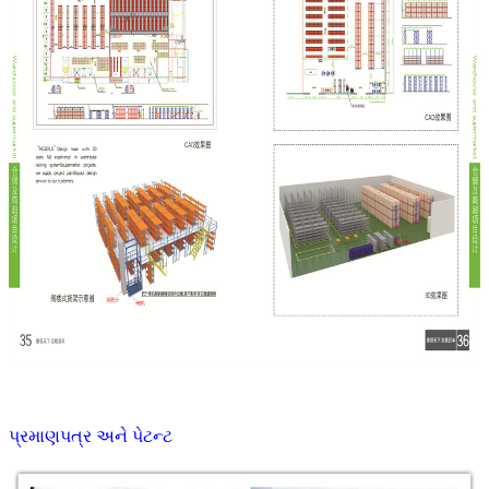
પ્રમાણપત્ર અને પેટન્ટ