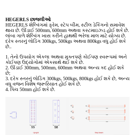
HEGERLS છાજલીઓ
HEGERLS શેલ્વિંગમાં ફ્રેમ, સ્ટેપ બીમ, સ્ટીલ ડેકિંગનો સમાવેશ
થાય છે. ઊંડાઈ 500mm, 600mm અથવા કસ્ટમાઇઝ્ડ હોઈ શકે છે.
લાંબા ગાળે શેલ્વિંગ ખાસ કરીને હાથથી ભરેલા માલ માટે યોગ્ય છે.
દરેક સ્તરનું લોડિંગ 300kgs, 500kgs અથવા 800kgs વધુ હોઈ શકે
છે..
1. તેનો ઉપયોગ એકલા અથવા મુક્તપણે કોઈપણ સ્વરૂપમાં અને
કોઈપણ ઉદ્યોગોમાં એકસાથે થઈ શકે છે.
2. ઊંડાઈ 300mm, 500mm, 600mm અથવા અન્ય કદ હોઈ શકે
છે;
3. દરેક સ્તરનું લોડિંગ 300kgs, 500kgs, 800kgs હોઈ શકે છે, અન્ય
વધુ વજન વિશેષ જરૂરિયાત હોઈ શકે છે.
4. પિચ 50mm હોઈ શકે છે.