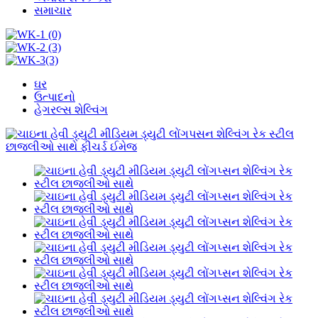
સમાચાર
ઘર
ઉત્પાદનો
હેગરલ્સ શેલ્વિંગ