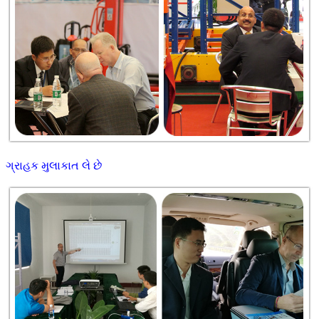
ગ્રાહક મુલાકાત લે છે