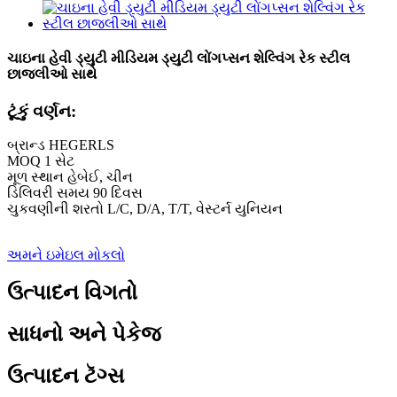
ચાઇના હેવી ડ્યુટી મીડિયમ ડ્યુટી લોંગપ્સન શેલ્વિંગ રેક સ્ટીલ
છાજલીઓ સાથે
ટૂંકું વર્ણન:
બ્રાન્ડ HEGERLS
MOQ 1 સેટ
મૂળ સ્થાન હેબેઈ, ચીન
ડિલિવરી સમય 90 દિવસ
ચુકવણીની શરતો L/C, D/A, T/T, વેસ્ટર્ન યુનિયન
અમને ઇમેઇલ મોકલો
ઉત્પાદન વિગતો
સાધનો અને પેકેજ
ઉત્પાદન ટૅગ્સ