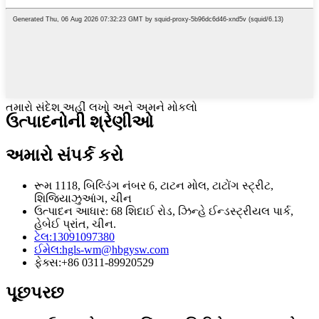
તમારો સંદેશ અહીં લખો અને અમને મોકલો
ઉત્પાદનોની શ્રેણીઓ
અમારો સંપર્ક કરો
રૂમ 1118, બિલ્ડિંગ નંબર 6, ટાટન મોલ, ટાટોંગ સ્ટ્રીટ,
શિજિયાઝુઆંગ, ચીન
ઉત્પાદન આધાર: 68 શિદાઈ રોડ, ઝિન્હે ઈન્ડસ્ટ્રીયલ પાર્ક,
હેબેઈ પ્રાંત, ચીન.
ટેલ:
13091097380
ઈમેલ:
hgls-wm@hbgysw.com
ફેક્સ:
+86 0311-89920529
પૂછપરછ