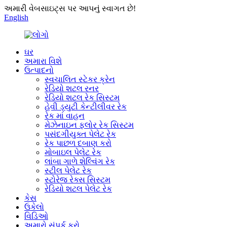
અમારી વેબસાઇટ્સ પર આપનું સ્વાગત છે!
English
ઘર
અમારા વિશે
ઉત્પાદનો
સ્વચાલિત સ્ટેકર ક્રેન
રેડિયો શટલ રનર
રેડિયો શટલ રેક સિસ્ટમ
હેવી ડ્યુટી કેન્ટીલીવર રેક
રેક માં વાહન
મેઝેનાઇન ફ્લોર રેક સિસ્ટમ
પસંદગીયુક્ત પેલેટ રેક
રેક પાછળ દબાણ કરો
મોબાઇલ પેલેટ રેક
લાંબા ગાળે શેલ્વિંગ રેક
સ્ટીલ પેલેટ રેક
સ્ટોરેજ રેક્સ સિસ્ટમ
રેડિયો શટલ પેલેટ રેક
કેસ
ઉકેલો
વિડિઓ
અમારો સંપર્ક કરો