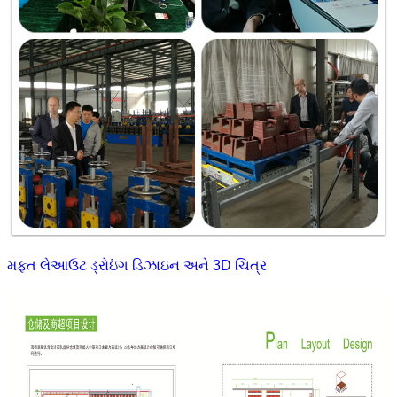
મફત લેઆઉટ ડ્રોઇંગ ડિઝાઇન અને 3D ચિત્ર