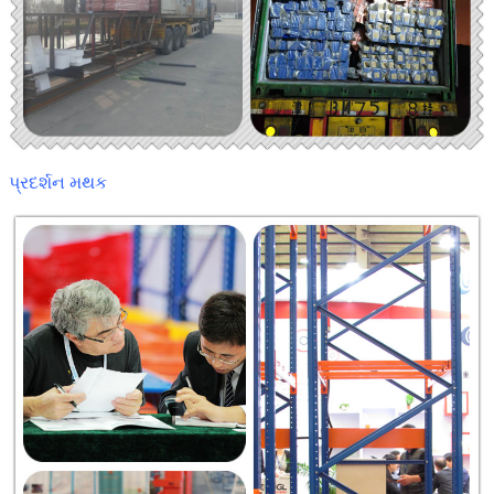
પ્રદર્શન મથક