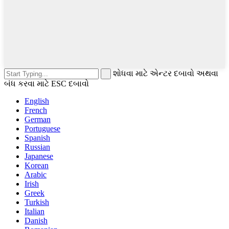
શોધવા માટે એન્ટર દબાવો અથવા
બંધ કરવા માટે ESC દબાવો
English
French
German
Portuguese
Spanish
Russian
Japanese
Korean
Arabic
Irish
Greek
Turkish
Italian
Danish