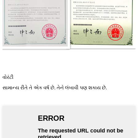
વોરંટી
સામાન્ય રીતે તે એક વર્ષ છે. તેને લંબાવી પણ શકાય છે.