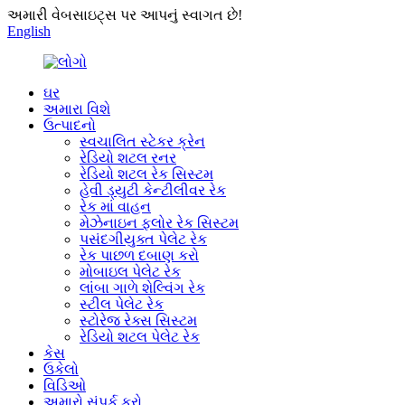
અમારી વેબસાઇટ્સ પર આપનું સ્વાગત છે!
English
ઘર
અમારા વિશે
ઉત્પાદનો
સ્વચાલિત સ્ટેકર ક્રેન
રેડિયો શટલ રનર
રેડિયો શટલ રેક સિસ્ટમ
હેવી ડ્યુટી કેન્ટીલીવર રેક
રેક માં વાહન
મેઝેનાઇન ફ્લોર રેક સિસ્ટમ
પસંદગીયુક્ત પેલેટ રેક
રેક પાછળ દબાણ કરો
મોબાઇલ પેલેટ રેક
લાંબા ગાળે શેલ્વિંગ રેક
સ્ટીલ પેલેટ રેક
સ્ટોરેજ રેક્સ સિસ્ટમ
રેડિયો શટલ પેલેટ રેક
કેસ
ઉકેલો
વિડિઓ
અમારો સંપર્ક કરો