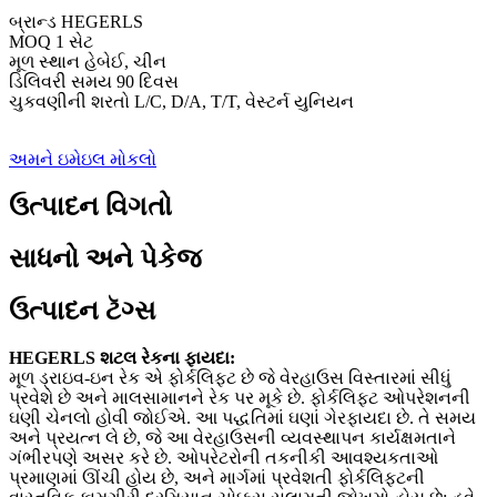
બ્રાન્ડ HEGERLS
MOQ 1 સેટ
મૂળ સ્થાન હેબેઈ, ચીન
ડિલિવરી સમય 90 દિવસ
ચુકવણીની શરતો L/C, D/A, T/T, વેસ્ટર્ન યુનિયન
અમને ઇમેઇલ મોકલો
ઉત્પાદન વિગતો
સાધનો અને પેકેજ
ઉત્પાદન ટૅગ્સ
HEGERLS શટલ રેકના ફાયદા:
મૂળ ડ્રાઇવ-ઇન રેક એ ફોર્કલિફ્ટ છે જે વેરહાઉસ વિસ્તારમાં સીધું
પ્રવેશે છે અને માલસામાનને રેક પર મૂકે છે. ફોર્કલિફ્ટ ઓપરેશનની
ઘણી ચેનલો હોવી જોઈએ. આ પદ્ધતિમાં ઘણાં ગેરફાયદા છે. તે સમય
અને પ્રયત્ન લે છે, જે આ વેરહાઉસની વ્યવસ્થાપન કાર્યક્ષમતાને
ગંભીરપણે અસર કરે છે. ઓપરેટરોની તકનીકી આવશ્યકતાઓ
પ્રમાણમાં ઊંચી હોય છે, અને માર્ગમાં પ્રવેશતી ફોર્કલિફ્ટની