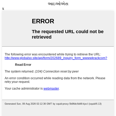
આઇઓએસ
x