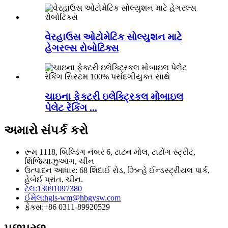
વેરહાઉસ ઓટોમેટિક સોલ્યુશન માટે
હેગરલ્સ રોબોટિક્સ
ચાઇના ફેક્ટરી ઇલેક્ટ્રિકલ મોબાઇલ
પેલેટ રેકિંગ ...
અમારો સંપર્ક કરો
રૂમ 1118, બિલ્ડિંગ નંબર 6, ટાટન મોલ, ટાટોંગ સ્ટ્રીટ,
શિજિયાઝુઆંગ, ચીન
ઉત્પાદન આધાર: 68 શિદાઈ રોડ, ઝિન્હે ઈન્ડસ્ટ્રીયલ પાર્ક,
હેબેઈ પ્રાંત, ચીન.
ટેલ:
13091097380
ઈમેલ:
hgls-wm@hbgysw.com
ફેક્સ:
+86 0311-89920529