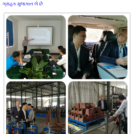
ગ્રાહક મુલાકાત લે છે