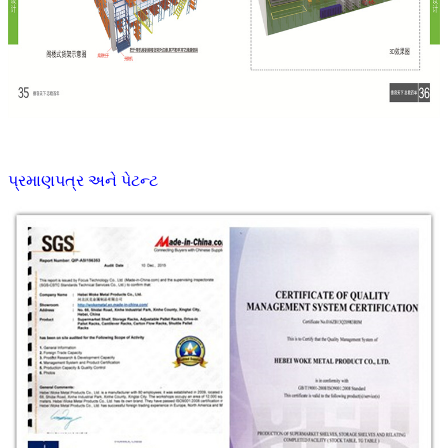
પ્રમાણપત્ર અને પેટન્ટ