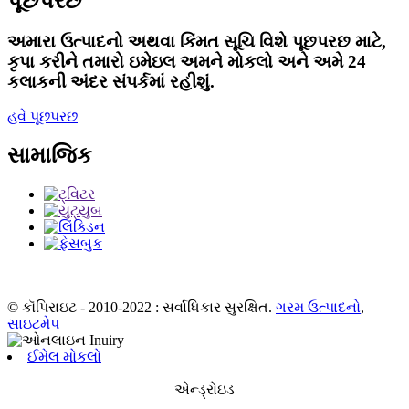
પૂછપરછ
અમારા ઉત્પાદનો અથવા કિંમત સૂચિ વિશે પૂછપરછ માટે,
કૃપા કરીને તમારો ઇમેઇલ અમને મોકલો અને અમે 24
કલાકની અંદર સંપર્કમાં રહીશું.
હવે પૂછપરછ
સામાજિક
© કૉપિરાઇટ - 2010-2022 : સર્વાધિકાર સુરક્ષિત.
ગરમ ઉત્પાદનો
,
સાઇટમેપ
ઈમેલ મોકલો
એન્ડ્રોઇડ