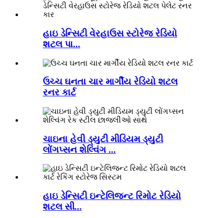
હાઇ ડેન્સિટી વેરહાઉસ સ્ટોરેજ રેડિયો
શટલ પા...
ઉચ્ચ ઘનતા ચાર માર્ગીય રેડિયો શટલ
રનર કાર્ટ
ચાઇના હેવી ડ્યુટી મીડિયમ ડ્યુટી
લોંગપ્સન શેલ્વિંગ ...
હાઇ ડેન્સિટી ઇન્ટેલિજન્ટ રિમોટ રેડિયો
શટલ સી...