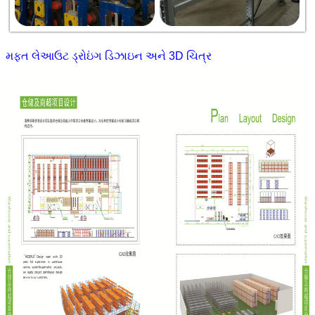
મફત લેઆઉટ ડ્રોઇંગ ડિઝાઇન અને 3D ચિત્ર