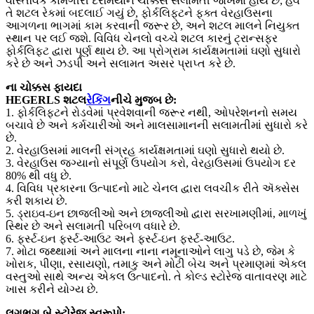
વાસ્તવિક કામગીરી દરમિયાન ચોક્કસ સલામતી જોખમો હોય છે; હવે
તે શટલ રેકમાં બદલાઈ ગયું છે, ફોર્કલિફ્ટને ફક્ત વેરહાઉસના
આગળના ભાગમાં કામ કરવાની જરૂર છે, અને શટલ માલને નિયુક્ત
સ્થાન પર લઈ જશે. વિવિધ ચેનલો વચ્ચે શટલ કારનું ટ્રાન્સફર
ફોર્કલિફ્ટ દ્વારા પૂર્ણ થાય છે. આ પ્રોગ્રામ કાર્યક્ષમતામાં ઘણો સુધારો
કરે છે અને ઝડપી અને સલામત અસર પ્રાપ્ત કરે છે.
ના ચોક્કસ ફાયદા
HEGERLS શટલ
રેકિંગ
નીચે મુજબ છે:
1. ફોર્કલિફ્ટને રોડવેમાં પ્રવેશવાની જરૂર નથી, ઓપરેશનનો સમય
બચાવે છે અને કર્મચારીઓ અને માલસામાનની સલામતીમાં સુધારો કરે
છે.
2. વેરહાઉસમાં માલની સંગ્રહ કાર્યક્ષમતામાં ઘણો સુધારો થયો છે.
3. વેરહાઉસ જગ્યાનો સંપૂર્ણ ઉપયોગ કરો, વેરહાઉસમાં ઉપયોગ દર
80% થી વધુ છે.
4. વિવિધ પ્રકારના ઉત્પાદનો માટે ચેનલ દ્વારા લવચીક રીતે ઍક્સેસ
કરી શકાય છે.
5. ડ્રાઇવ-ઇન છાજલીઓ અને છાજલીઓ દ્વારા સરખામણીમાં, માળખું
સ્થિર છે અને સલામતી પરિબળ વધારે છે.
6. ફર્સ્ટ-ઇન ફર્સ્ટ-આઉટ અને ફર્સ્ટ-ઇન ફર્સ્ટ-આઉટ.
7. મોટા જથ્થામાં અને માલના નાના નમૂનાઓને લાગુ પડે છે, જેમ કે
ખોરાક, પીણા, રસાયણો, તમાકુ અને મોટી બેચ અને પ્રમાણમાં એકલ
વસ્તુઓ સાથે અન્ય એકલ ઉત્પાદનો. તે કોલ્ડ સ્ટોરેજ વાતાવરણ માટે
ખાસ કરીને યોગ્ય છે.
લગભગ બે સ્ટોરેજ સ્વરૂપો: