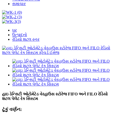
સમાચાર
ઘર
ઉત્પાદનો
રેડિયો શટલ રનર
હાઇ ડેન્સિટી ઓટોમેટેડ વેરહાઉસ સ્ટોરેજ FIFO અને FILO રેડિયો
શટલ પેલેટ રેક સિસ્ટમ
ટૂંકું વર્ણન: