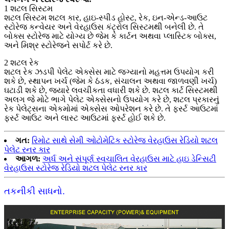
1 શટલ સિસ્ટમ
શટલ સિસ્ટમ શટલ કાર, હાઇ-સ્પીડ હોસ્ટ, રેક, ઇન-એન્ડ-આઉટ
સ્ટોરેજ કન્વેયર અને વેરહાઉસ કંટ્રોલ સિસ્ટમથી બનેલી છે. તે
બોક્સ સ્ટોરેજ માટે યોગ્ય છે જેમ કે કાર્ટન અથવા પ્લાસ્ટિક બોક્સ,
અને મિશ્ર સ્ટોરેજને સપોર્ટ કરે છે.
2 શટલ રેક
શટલ રેક ઝડપી પેલેટ એક્સેસ માટે જગ્યાનો મહત્તમ ઉપયોગ કરી
શકે છે, સ્થાપન ખર્ચ (જેમ કે ઠંડક, સંચાલન અથવા જાળવણી ખર્ચ)
ઘટાડી શકે છે, જ્યારે લવચીકતા વધારી શકે છે. શટલ કાર્ટ સિસ્ટમથી
અલગ જે મોટે ભાગે પેલેટ એક્સેસનો ઉપયોગ કરે છે, શટલ પ્રકારનું
રેક પેલેટ્સના એકમોમાં એક્સેસ ઓપરેશન કરે છે. તે ફર્સ્ટ આઉટમાં
ફર્સ્ટ આઉટ અને લાસ્ટ આઉટમાં ફર્સ્ટ હોઈ શકે છે.
ગત:
રિમોટ સાથે સેમી ઓટોમેટિક સ્ટોરેજ વેરહાઉસ રેડિયો શટલ
પેલેટ રનર કાર
આગળ:
અર્ધ અને સંપૂર્ણ સ્વચાલિત વેરહાઉસ માટે હાઇ ડેન્સિટી
વેરહાઉસ સ્ટોરેજ રેડિયો શટલ પેલેટ રનર કાર
તકનીકી સાધનો.