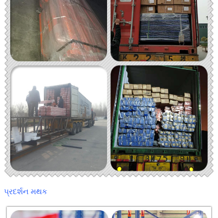
પ્રદર્શન મથક