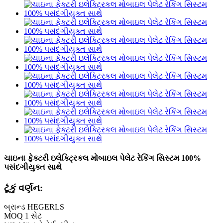
ચાઇના ફેક્ટરી ઇલેક્ટ્રિકલ મોબાઇલ પેલેટ રેકિંગ સિસ્ટમ 100%
પસંદગીયુક્ત સાથે
ટૂંકું વર્ણન:
બ્રાન્ડ HEGERLS
MOQ 1 સેટ