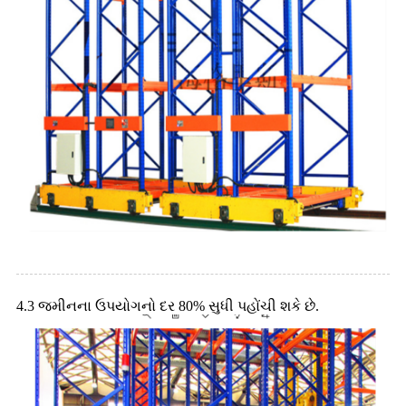
4.3 જમીનના ઉપયોગનો દર 80% સુધી પહોંચી શકે છે.