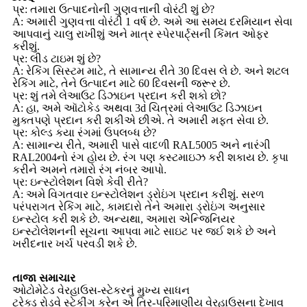
પ્ર: તમારા ઉત્પાદનોની ગુણવત્તાની વોરંટી શું છે?
A: અમારી ગુણવત્તા વોરંટી 1 વર્ષ છે. અમે આ સમય દરમિયાન સેવા
આપવાનું ચાલુ રાખીશું અને માત્ર સ્પેરપાર્ટ્સની કિંમત ઓફર
કરીશું.
પ્ર: લીડ ટાઇમ શું છે?
A: રેકિંગ સિસ્ટમ માટે, તે સામાન્ય રીતે 30 દિવસ લે છે. અને શટલ
રેકિંગ માટે, તેને ઉત્પાદન માટે 60 દિવસની જરૂર છે.
પ્ર: શું તમે લેઆઉટ ડિઝાઇન પ્રદાન કરી શકો છો?
A: હા, અમે ઑટોકેડ અથવા 3d ચિત્રમાં લેઆઉટ ડિઝાઇન
મુક્તપણે પ્રદાન કરી શકીએ છીએ. તે અમારી મફત સેવા છે.
પ્ર: કોલ્ડ કયા રંગમાં ઉપલબ્ધ છે?
A: સામાન્ય રીતે, અમારી પાસે વાદળી RAL5005 અને નારંગી
RAL2004નો રંગ હોય છે. રંગ પણ કસ્ટમાઇઝ કરી શકાય છે. કૃપા
કરીને અમને તમારો રંગ નંબર આપો.
પ્ર: ઇન્સ્ટોલેશન વિશે કેવી રીતે?
A: અમે વિગતવાર ઇન્સ્ટોલેશન ડ્રોઇંગ પ્રદાન કરીશું. સરળ
પરંપરાગત રેકિંગ માટે, કામદારો તેને અમારા ડ્રોઇંગ અનુસાર
ઇન્સ્ટોલ કરી શકે છે. અન્યથા, અમારા એન્જિનિયર
ઇન્સ્ટોલેશનની સૂચના આપવા માટે સાઇટ પર જઈ શકે છે અને
ખરીદનાર ખર્ચ પરવડી શકે છે.
તાજા સમાચાર
ઓટોમેટેડ વેરહાઉસ-સ્ટેકરનું મુખ્ય સાધન
ટ્રેક્ડ રોડવે સ્ટેકીંગ ક્રેન એ ત્રિ-પરિમાણીય વેરહાઉસના દેખાવ