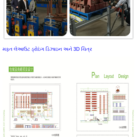
મફત લેઆઉટ ડ્રોઇંગ ડિઝાઇન અને 3D ચિત્ર