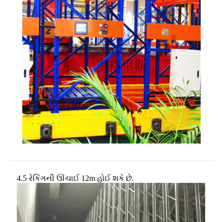
4.5 રેકિંગની ઊંચાઈ 12m હોઈ શકે છે.