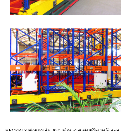
HEGERLS મોબાઇલ રેક 2021 મોટર દ્વારા સંચાલિત પ્રતિ સ્તર