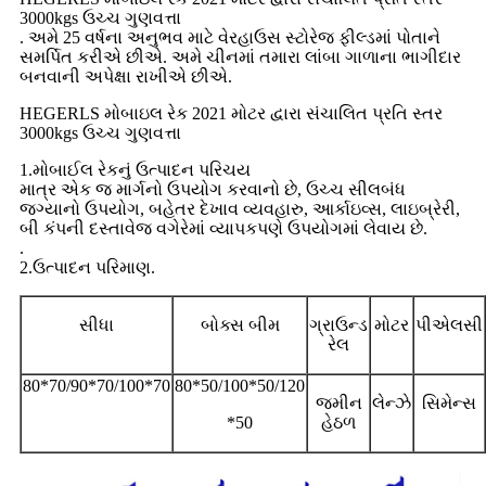
3000kgs ઉચ્ચ ગુણવત્તા
. અમે 25 વર્ષના અનુભવ માટે વેરહાઉસ સ્ટોરેજ ફીલ્ડમાં પોતાને
સમર્પિત કરીએ છીએ. અમે ચીનમાં તમારા લાંબા ગાળાના ભાગીદાર
બનવાની અપેક્ષા રાખીએ છીએ.
HEGERLS મોબાઇલ રેક 2021 મોટર દ્વારા સંચાલિત પ્રતિ સ્તર
3000kgs ઉચ્ચ ગુણવત્તા
1.મોબાઈલ રેકનું ઉત્પાદન પરિચય
માત્ર એક જ માર્ગનો ઉપયોગ કરવાનો છે, ઉચ્ચ સીલબંધ
જગ્યાનો ઉપયોગ, બહેતર દેખાવ વ્યવહારુ, આર્કાઇવ્સ, લાઇબ્રેરી,
બી કંપની દસ્તાવેજ વગેરેમાં વ્યાપકપણે ઉપયોગમાં લેવાય છે.
.
2.ઉત્પાદન પરિમાણ.
સીધા
બોક્સ બીમ
ગ્રાઉન્ડ
મોટર
પીએલસી
રેલ
80*70/90*70/100*70
80*50/100*50/120
જમીન
લેન્ઝે
સિમેન્સ
*50
હેઠળ