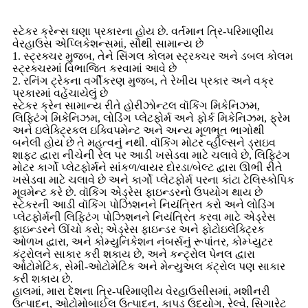
સ્ટેકર ક્રેન્સ ઘણા પ્રકારના હોય છે. વર્તમાન ત્રિ-પરિમાણીય
વેરહાઉસ એપ્લિકેશન્સમાં, સૌથી સામાન્ય છે
1. સ્ટ્રક્ચર મુજબ, તેને સિંગલ કોલમ સ્ટ્રક્ચર અને ડબલ કોલમ
સ્ટ્રક્ચરમાં વિભાજિત કરવામાં આવે છે
2. રનિંગ ટ્રેકના વર્ગીકરણ મુજબ, તે રેખીય પ્રકાર અને વક્ર
પ્રકારમાં વહેંચાયેલું છે
સ્ટેકર ક્રેન સામાન્ય રીતે હોરીઝોન્ટલ વૉકિંગ મિકેનિઝમ,
લિફ્ટિંગ મિકેનિઝમ, લોડિંગ પ્લેટફોર્મ અને ફોર્ક મિકેનિઝમ, ફ્રેમ
અને ઇલેક્ટ્રિકલ ઇક્વિપમેન્ટ અને અન્ય મૂળભૂત ભાગોથી
બનેલી હોય છે તે મહત્વનું નથી. વૉકિંગ મોટર વ્હીલ્સને ડ્રાઇવ
શાફ્ટ દ્વારા નીચેની રેલ પર આડી ખસેડવા માટે ચલાવે છે, લિફ્ટિંગ
મોટર કાર્ગો પ્લેટફોર્મને સાંકળ/વાયર દોરડા/બેલ્ટ દ્વારા ઊભી રીતે
ખસેડવા માટે ચલાવે છે અને કાર્ગો પ્લેટફોર્મ પરના કાંટા ટેલિસ્કોપિક
મૂવમેન્ટ કરે છે. વૉકિંગ એડ્રેસ ફાઇન્ડરનો ઉપયોગ થાય છે
સ્ટેકરની આડી વૉકિંગ પોઝિશનને નિયંત્રિત કરો અને લોડિંગ
પ્લેટફોર્મની લિફ્ટિંગ પોઝિશનને નિયંત્રિત કરવા માટે એડ્રેસ
ફાઇન્ડરને ઊંચો કરો; એડ્રેસ ફાઇન્ડર અને ફોટોઇલેક્ટ્રિક
ઓળખ દ્વારા, અને કોમ્યુનિકેશન નંબર્સનું રૂપાંતર, કોમ્પ્યુટર
કંટ્રોલને સાકાર કરી શકાય છે, અને કન્ટ્રોલ પેનલ દ્વારા
ઓટોમેટિક, સેમી-ઓટોમેટિક અને મેન્યુઅલ કંટ્રોલ પણ સાકાર
કરી શકાય છે.
હાલમાં, મારા દેશના ત્રિ-પરિમાણીય વેરહાઉસીસમાં, મશીનરી
ઉત્પાદન, ઓટોમોબાઈલ ઉત્પાદન, કાપડ ઉદ્યોગ, રેલ્વે, સિગારેટ