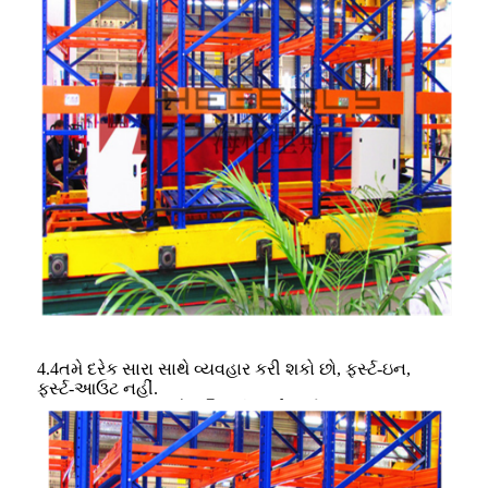
4.4તમે દરેક સારા સાથે વ્યવહાર કરી શકો છો, ફર્સ્ટ-ઇન,
ફર્સ્ટ-આઉટ નહીં.