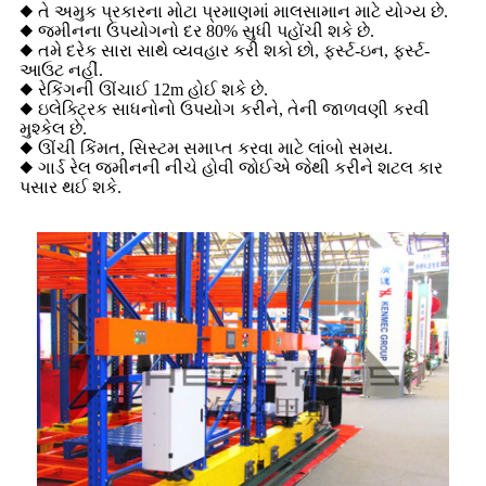
◆ તે અમુક પ્રકારના મોટા પ્રમાણમાં માલસામાન માટે યોગ્ય છે.
◆ જમીનના ઉપયોગનો દર 80% સુધી પહોંચી શકે છે.
◆ તમે દરેક સારા સાથે વ્યવહાર કરી શકો છો, ફર્સ્ટ-ઇન, ફર્સ્ટ-
આઉટ નહીં.
◆ રેકિંગની ઊંચાઈ 12m હોઈ શકે છે.
◆ ઇલેક્ટ્રિક સાધનોનો ઉપયોગ કરીને, તેની જાળવણી કરવી
મુશ્કેલ છે.
◆ ઊંચી કિંમત, સિસ્ટમ સમાપ્ત કરવા માટે લાંબો સમય.
◆ ગાર્ડ રેલ જમીનની નીચે હોવી જોઈએ જેથી કરીને શટલ કાર
પસાર થઈ શકે.