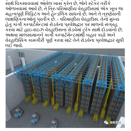
સાથે વિકસાવવામાં આવેલ ખાસ ક્રેન છે, જેને સ્ટેકર તરીકે
ઓળખવામાં આવે છે, તે ત્રિ-પરિમાણીય વેરહાઉસમાં એક ખૂબ જ
મહત્વપૂર્ણ લિફ્ટિંગ અને હેન્ડલિંગ સાધનો છે, અને તે ત્રણેયની
લાક્ષણિકતાઓનું પ્રતીક છે. - પરિમાણીય વેરહાઉસ. તેનો મુખ્ય
હેતુ કાર્ગો કમ્પાર્ટમેન્ટમાં રોડવેના પ્રવેશદ્વાર પર માલનો સંગ્રહ
કરવા માટે હાઇ-રાઇઝ વેરહાઉસના રોડવેમાં ટ્રેક સાથે દોડવાનો છે;
અથવા માલસામાનને કાર્ગો કમ્પાર્ટમેન્ટમાંથી બહાર કાઢો અને
વેરહાઉસિંગ કામગીરી પૂર્ણ કરવા માટે તેને રોડવેના પ્રવેશદ્વાર સુધી
લઈ જવો.