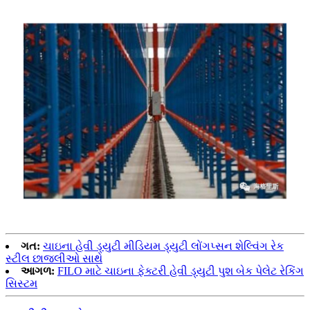
ગત:
ચાઇના હેવી ડ્યુટી મીડિયમ ડ્યુટી લોંગપ્સન શેલ્વિંગ રેક
સ્ટીલ છાજલીઓ સાથે
આગળ:
FILO માટે ચાઇના ફેક્ટરી હેવી ડ્યુટી પુશ બેક પેલેટ રેકિંગ
સિસ્ટમ