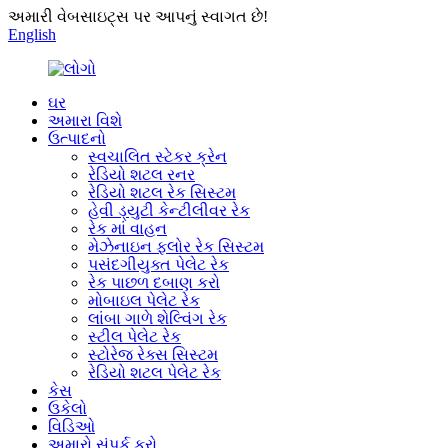
અમારી વેબસાઇટ્સ પર આપનું સ્વાગત છે!
English
ઘર
અમારા વિશે
ઉત્પાદનો
સ્વચાલિત સ્ટેકર ક્રેન
રેડિયો શટલ રનર
રેડિયો શટલ રેક સિસ્ટમ
હેવી ડ્યુટી કેન્ટીલીવર રેક
રેક માં વાહન
મેઝેનાઇન ફ્લોર રેક સિસ્ટમ
પસંદગીયુક્ત પેલેટ રેક
રેક પાછળ દબાણ કરો
મોબાઇલ પેલેટ રેક
લાંબા ગાળે શેલ્વિંગ રેક
સ્ટીલ પેલેટ રેક
સ્ટોરેજ રેક્સ સિસ્ટમ
રેડિયો શટલ પેલેટ રેક
કેસ
ઉકેલો
વિડિઓ
અમારો સંપર્ક કરો