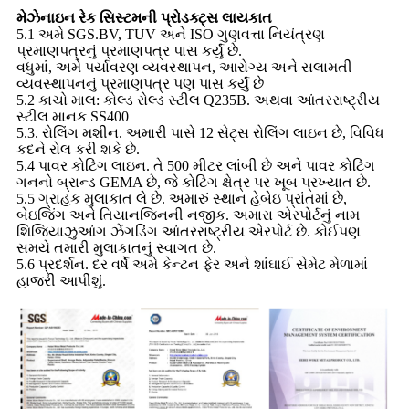
મેઝેનાઇન રેક સિસ્ટમની પ્રોડક્ટ્સ લાયકાત
5.1 અમે SGS.BV, TUV અને ISO ગુણવત્તા નિયંત્રણ
પ્રમાણપત્રનું પ્રમાણપત્ર પાસ કર્યું છે.
વધુમાં, અમે પર્યાવરણ વ્યવસ્થાપન, આરોગ્ય અને સલામતી
વ્યવસ્થાપનનું પ્રમાણપત્ર પણ પાસ કર્યું છે
5.2 કાચો માલ: કોલ્ડ રોલ્ડ સ્ટીલ Q235B. અથવા આંતરરાષ્ટ્રીય
સ્ટીલ માનક SS400
5.3. રોલિંગ મશીન. અમારી પાસે 12 સેટ્સ રોલિંગ લાઇન છે, વિવિધ
કદને રોલ કરી શકે છે.
5.4 પાવર કોટિંગ લાઇન. તે 500 મીટર લાંબી છે અને પાવર કોટિંગ
ગનનો બ્રાન્ડ GEMA છે, જે કોટિંગ ક્ષેત્ર પર ખૂબ પ્રખ્યાત છે.
5.5 ગ્રાહક મુલાકાત લે છે. અમારું સ્થાન હેબેઇ પ્રાંતમાં છે,
બેઇજિંગ અને તિયાનજિનની નજીક. અમારા એરપોર્ટનું નામ
શિજિયાઝુઆંગ ઝેંગડિંગ આંતરરાષ્ટ્રીય એરપોર્ટ છે. કોઈપણ
સમયે તમારી મુલાકાતનું સ્વાગત છે.
5.6 પ્રદર્શન. દર વર્ષે અમે કેન્ટન ફેર અને શાંઘાઈ સેમેટ મેળામાં
હાજરી આપીશું.