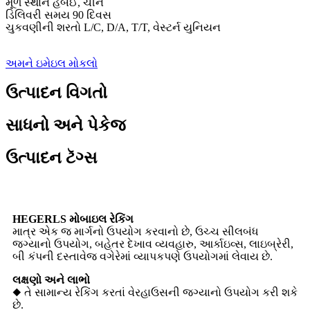
મૂળ સ્થાન હેબેઈ, ચીન
ડિલિવરી સમય 90 દિવસ
ચુકવણીની શરતો L/C, D/A, T/T, વેસ્ટર્ન યુનિયન
અમને ઇમેઇલ મોકલો
ઉત્પાદન વિગતો
સાધનો અને પેકેજ
ઉત્પાદન ટૅગ્સ
HEGERLS મોબાઇલ રેકિંગ
માત્ર એક જ માર્ગનો ઉપયોગ કરવાનો છે, ઉચ્ચ સીલબંધ
જગ્યાનો ઉપયોગ, બહેતર દેખાવ વ્યવહારુ, આર્કાઇવ્સ, લાઇબ્રેરી,
બી કંપની દસ્તાવેજ વગેરેમાં વ્યાપકપણે ઉપયોગમાં લેવાય છે.
લક્ષણો અને લાભો
◆ તે સામાન્ય રેકિંગ કરતાં વેરહાઉસની જગ્યાનો ઉપયોગ કરી શકે
છે.