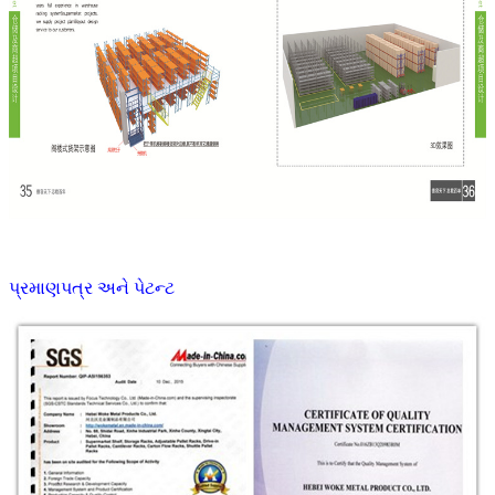
પ્રમાણપત્ર અને પેટન્ટ