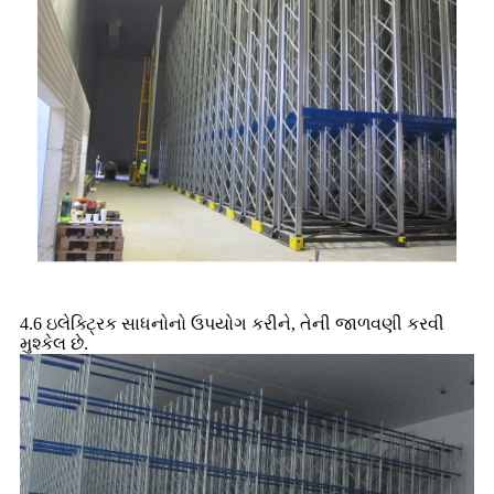
4.6 ઇલેક્ટ્રિક સાધનોનો ઉપયોગ કરીને, તેની જાળવણી કરવી
મુશ્કેલ છે.