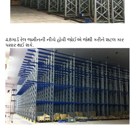
4.8ગાર્ડ રેલ જમીનની નીચે હોવી જોઈએ જેથી કરીને શટલ કાર
પસાર થઈ શકે.