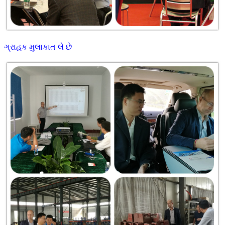
ગ્રાહક મુલાકાત લે છે