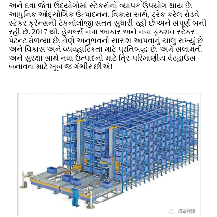
અને દવા જેવા ઉદ્યોગોમાં સ્ટેકર્સનો વ્યાપક ઉપયોગ થાય છે.
આધુનિક ઔદ્યોગિક ઉત્પાદનના વિકાસ સાથે, ટ્રેક કરેલ રોડવે
સ્ટેકર ક્રેન્સની ટેકનોલોજી સતત સુધારી રહી છે અને સંપૂર્ણ બની
રહી છે. 2017 થી, હેગર્લ્સે નવા આકાર અને નવા ફંક્શન સ્ટેકર
પેટન્ટ મેળવ્યા છે. તેણે અનુભવનો સારાંશ આપવાનું ચાલુ રાખ્યું છે
અને વિકાસ અને વ્યવહારિકતા માટે પ્રતિબદ્ધ છે. અમે સલામતી
અને સુરક્ષા સાથે નવા ઉત્પાદનો માટે ત્રિ-પરિમાણીય વેરહાઉસ
બનાવવા માટે ખૂબ જ ગંભીર છીએ!