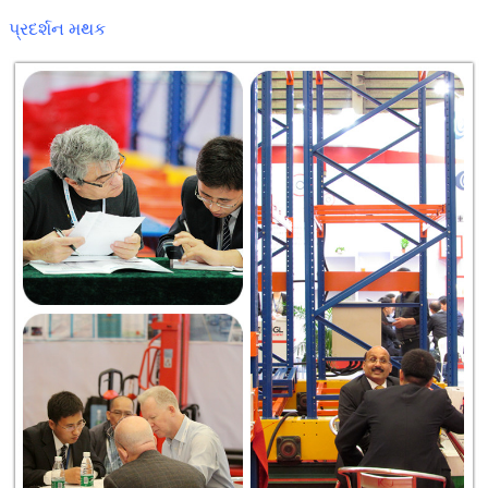
પ્રદર્શન મથક