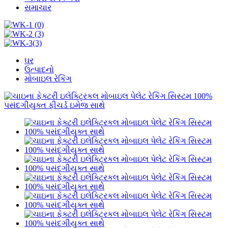
સમાચાર
ઘર
ઉત્પાદનો
મોબાઇલ રેકિંગ