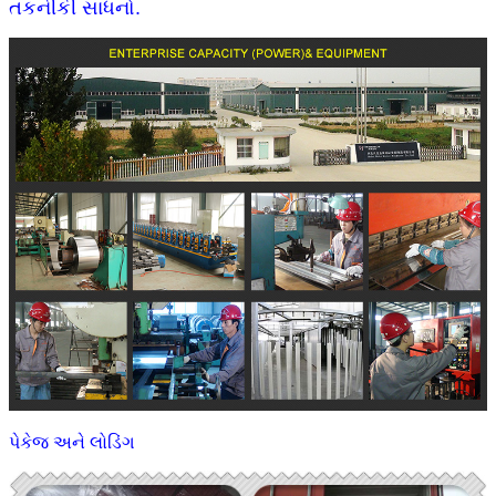
તકનીકી સાધનો.
પેકેજ અને લોડિંગ