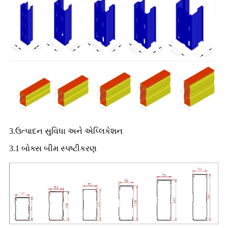
3.ઉત્પાદન સુવિધા અને એપ્લિકેશન
3.1 બોક્સ બીમ સ્પષ્ટીકરણ