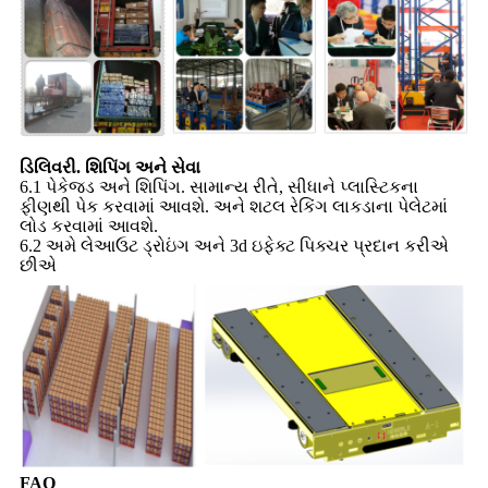
ડિલિવરી. શિપિંગ અને સેવા
6.1 પેકેજ્ડ અને શિપિંગ. સામાન્ય રીતે, સીધાને પ્લાસ્ટિકના
ફીણથી પેક કરવામાં આવશે. અને શટલ રેકિંગ લાકડાના પેલેટમાં
લોડ કરવામાં આવશે.
6.2 અમે લેઆઉટ ડ્રોઇંગ અને 3d ઇફેક્ટ પિક્ચર પ્રદાન કરીએ
છીએ
FAQ