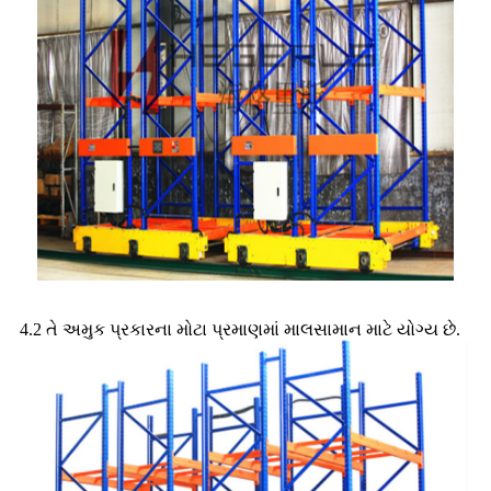
4.2 તે અમુક પ્રકારના મોટા પ્રમાણમાં માલસામાન માટે યોગ્ય છે.