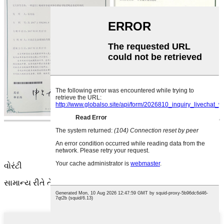
વોરંટી
સામાન્ય રીતે તે એક વર્ષ છે. તેને લંબાવી પણ શકાય છે.