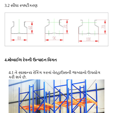
3.2 સીધા સ્પષ્ટીકરણ
4.મોબાઈલ રેકની ઉત્પાદન વિગત
4.1 તે સામાન્ય રેકિંગ કરતાં વેરહાઉસની જગ્યાનો ઉપયોગ
કરી શકે છે.